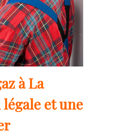
az à La
 légale et une
er