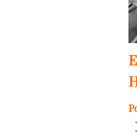
E
H
P