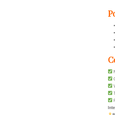
P
C
N
C
V
T
R
Int
B