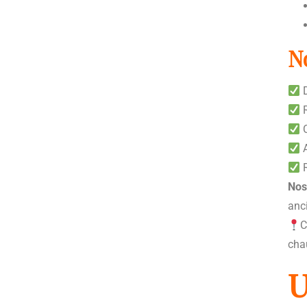
N
D
R
C
A
R
Nos
anc
C
cha
U