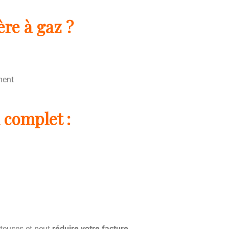
re à gaz ?
ment
 complet :
ûteuses et peut
réduire votre facture