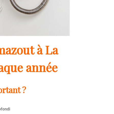
mazout à La
haque année
rtant ?
ofondi