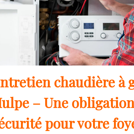
ntretien chaudière à g
ulpe – Une obligation
écurité pour votre foy