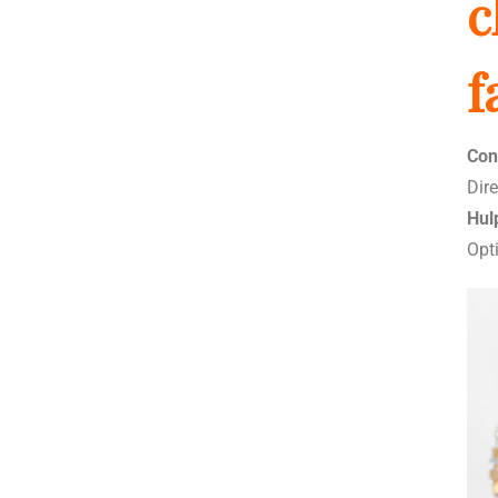
c
f
Con
Dire
Hul
Opt