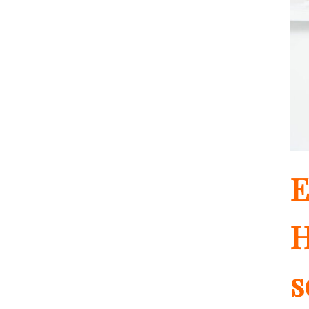
E
H
s