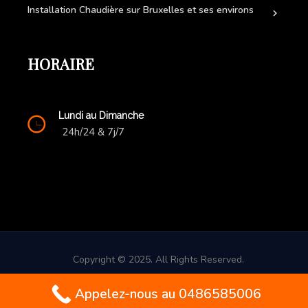
Installation Chaudière sur Bruxelles et ses environs
HORAIRE
Lundi au Dimanche
24h/24 & 7j/7
Copyright © 2025. All Rights Reserved.
Contact d'urgence: +32(0) 486 58 50 06
Appelez-nous au 0486585006