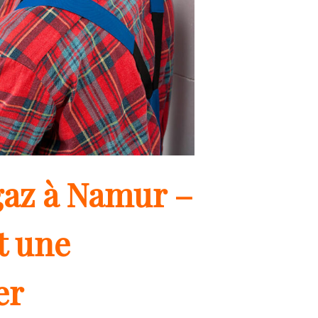
gaz à Namur –
t une
er