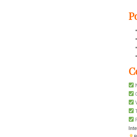
P
C
N
C
V
T
R
Int
B