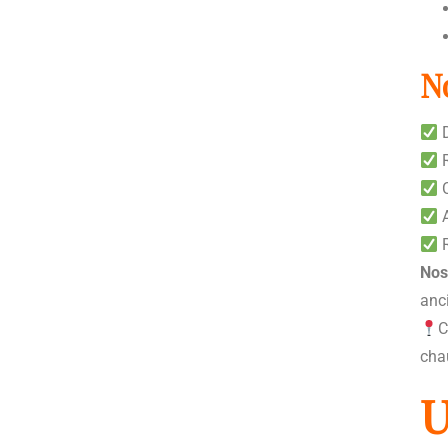
N
D
R
C
A
R
Nos
anc
C
cha
U