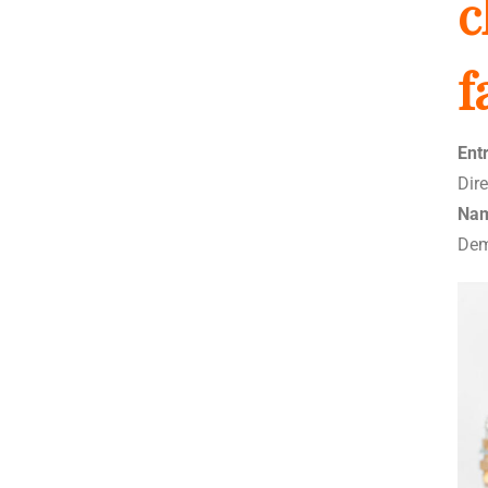
c
f
Ent
Dire
Na
Dem