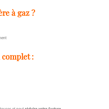
re à gaz ?
ment
 complet :
ûteuses et peut
réduire votre facture