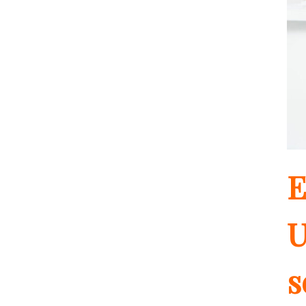
E
U
s