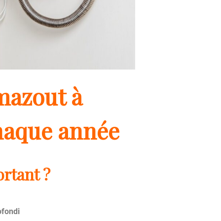
mazout à
haque année
rtant ?
ofondi