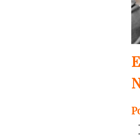
E
N
P