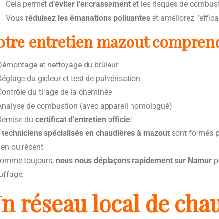
Cela permet
d’éviter l’encrassement
et les risques de combus
Vous
réduisez les émanations polluantes
et améliorez l’effic
otre entretien mazout comprend
émontage et nettoyage du brûleur
églage du gicleur et test de pulvérisation
ontrôle du tirage de la cheminée
nalyse de combustion (avec appareil homologué)
emise du
certificat d’entretien officiel
 techniciens spécialisés en chaudières à mazout
sont formés po
ien ou récent.
omme toujours,
nous nous déplaçons rapidement sur Namur
po
uffage.
n réseau local de chau