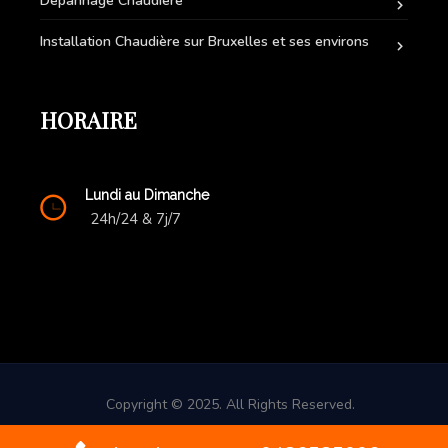
Dépannage Chaudière
Installation Chaudière sur Bruxelles et ses environs
HORAIRE
Lundi au Dimanche
24h/24 & 7j/7
Copyright © 2025. All Rights Reserved.
Contact d'urgence: +32(0) 486 58 50 06