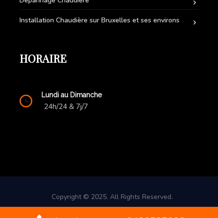
Dépannage Chaudière
Installation Chaudière sur Bruxelles et ses environs
HORAIRE
Lundi au Dimanche
24h/24 & 7j/7
Copyright © 2025. All Rights Reserved.
Contact d'urgence: +32(0) 486 58 50 06