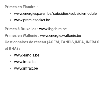
Primes en Flandre :
www.energiesparen.be/subsidies/subsidiemodule
www.premiezoeker.be
Primes à Bruxelles
:
www.ibgebim.be
Primes en Wallonie
:
www.energie.wallonie.be
Gestionnaires de réseau (AGEM, EANDIS,IMEA, INFRAX
et GHA) :
www.eandis.be
www.imea.be
www.infrax.be