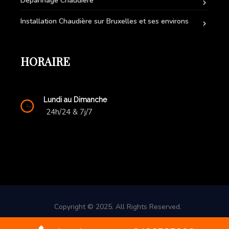
Dépannage Chaudière
Installation Chaudière sur Bruxelles et ses environs
HORAIRE
Lundi au Dimanche
24h/24 & 7j/7
Copyright © 2025. All Rights Reserved.
Contact d'urgence: +32(0) 486 58 50 06