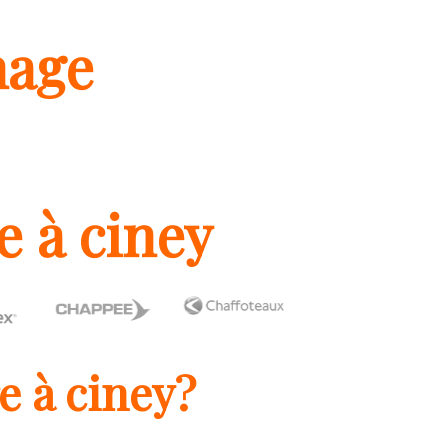
nage
e à ciney
e à ciney?