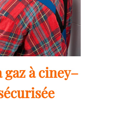
 gaz à ciney–
sécurisée