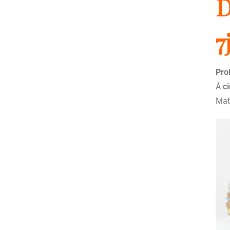
D
7
Pro
À
c
Maté