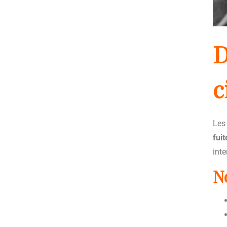
D
c
Les
fui
inte
N