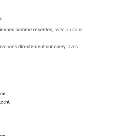
e
nciennes comme récentes
, avec ou sans
ervenons
directement sur ciney
, avec
nne
lecht