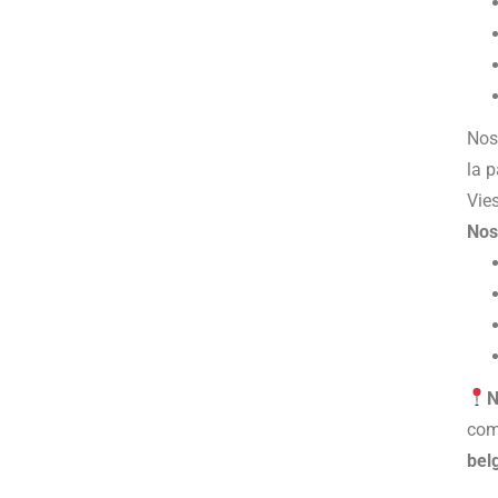
Nos
la 
Vie
Nos
N
co
bel