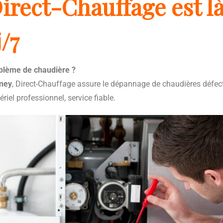
irect-Chauffage est l
j/7
blème de chaudière ?
iney
, Direct-Chauffage assure le dépannage de chaudières défe
riel professionnel, service fiable.